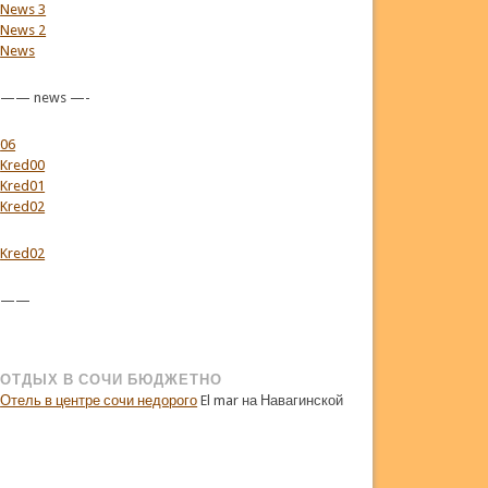
News 3
News 2
News
—— news —-
06
Kred00
Kred01
Kred02
Kred02
——
ОТДЫХ В СОЧИ БЮДЖЕТНО
Отель в центре сочи недорого
El mar на Навагинской