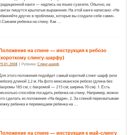
традиционной канги — надпись на языке суахили. Обычно, на
кангах пишутся крылатые выражения. На этой канге написано: «Не
обвиняйте других в проблемах, которые вы создали себе сами».
1.Сажаем ребенка на спину. Как …
Положение на спине — инструкция к ребозо
(короткому слингу-шарфу)
29.01.2008
| Рубрика:
Слинг-шарф
Для этого положения подойдет самый короткий слинг-шарф (или
ребозо) длиной 2,2 м. На фото мексиканское ребозо (длина без
бахромы 185 см, с бахромой — 215 см; ширина 70 см). 1. Есть
несколько способов посадить ребенка на спину. Например, можно
это сделать из положения «На бедре». 2. За спиной перехватывам
ножку ребенка и перемещаем ребенка на …
Положение на спине — инструкция к май-слингу