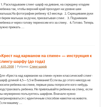
1. Раскладываем слинг-шарф на диване, на середину кладем
ребенка так, чтобы верхний край проходил на уровне шеи
малыша.На фотографии ребенку 4,5 месяца 2. Скрещиваем руки
и берем малыша за ручки, прихватывая слинг. 3. Поднимаем
ребенка и через голову переносим его за спину. 4. Готово. Теперь
нужно прижать …
«Крест над карманом на спине» — инструкция к
слингу-шарфу (до года)
14.05.2008
| Рубрика:
Слинг-шарф
Для «Креста над карманом на спине» нужен классический слинг-
шарф длиной 4,5—5,5 м Внимание! Если вы до этого никогда не
носили ребенка на спине, первые разы попросите кого-нибудь
подстраховать ребенка. Не привязывайте ребенка на спину, если
вы неуверенно пользуетесь шарфом. Вначале нужно
натренироваться с идентичным способом намотки на животе.
Если вашему …