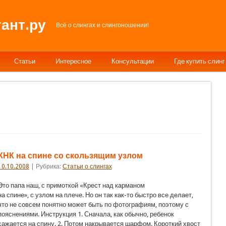
ант.ру
Всё о слингах и слингоношении!
Статьи
Интересное
Консультации
Где купить слинг
КНК на спине со скользящим узлом
10.10.2008
| Рубрика:
Статьи о слингах
Это папа наш, с примоткой «Крест над карманом
на спине», с узлом на плече. Но он так как-то быстро все делает,
что не совсем понятно может быть по фотографиям, поэтому с
пояснениями. Инструкция 1. Сначала, как обычно, ребенок
сажается на спину. 2. Потом накрывается шарфом. Короткий хвост