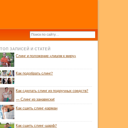
ТОП ЗАПИСЕЙ И СТАТЕЙ
Слинг и положение «лицом к миру»
Как подобрать слинг?
Как сделать слинг из подручных средств?
— Слинг из занавески!
Как сшить слинг-карман
Как сшить слинг-шарф?