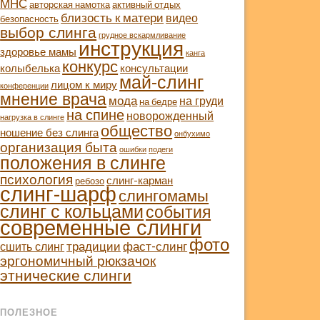
МНС
авторская намотка
активный отдых
близость к матери
видео
безопасность
выбор слинга
грудное вскармливание
инструкция
здоровье мамы
канга
конкурс
колыбелька
консультации
май-слинг
лицом к миру
конференции
мнение врача
мода
на груди
на бедре
на спине
новорожденный
нагрузка в слинге
общество
ношение без слинга
онбухимо
организация быта
ошибки
подеги
положения в слинге
психология
слинг-карман
ребозо
слинг-шарф
слингомамы
слинг с кольцами
события
современные слинги
фото
традиции
фаст-слинг
сшить слинг
эргономичный рюкзачок
этнические слинги
ПОЛЕЗНОЕ