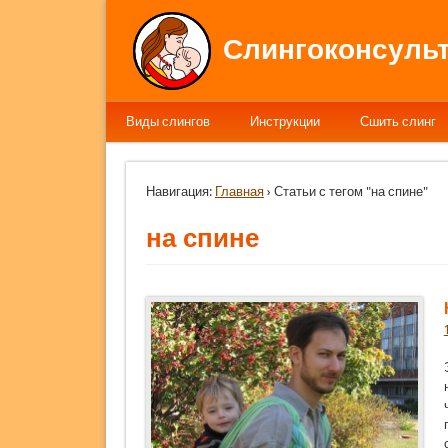
Слингоконсульт
Виды слингов
Инструкции
Сшить слинг
Навигация:
Главная
› Статьи с тегом "на спине"
на спине