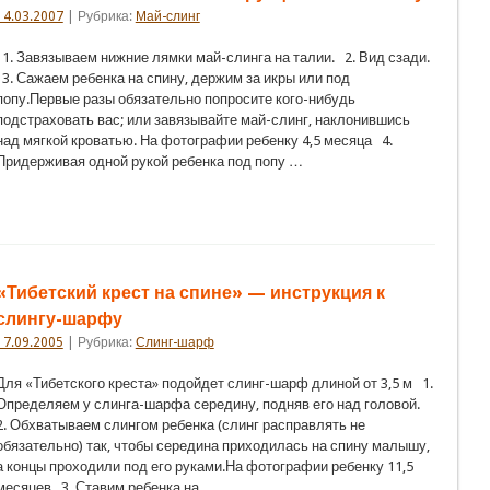
14.03.2007
| Рубрика:
Май-слинг
1. Завязываем нижние лямки май-слинга на талии. 2. Вид сзади.
3. Сажаем ребенка на спину, держим за икры или под
попу.Первые разы обязательно попросите кого-нибудь
подстраховать вас; или завязывайте май-слинг, наклонившись
над мягкой кроватью. На фотографии ребенку 4,5 месяца 4.
Придерживая одной рукой ребенка под попу …
«Тибетский крест на спине» — инструкция к
слингу-шарфу
17.09.2005
| Рубрика:
Слинг-шарф
Для «Тибетского креста» подойдет слинг-шарф длиной от 3,5 м 1.
Определяем у слинга-шарфа середину, подняв его над головой.
2. Обхватываем слингом ребенка (слинг расправлять не
обязательно) так, чтобы середина приходилась на спину малышу,
а концы проходили под его руками.На фотографии ребенку 11,5
месяцев 3. Ставим ребенка на …