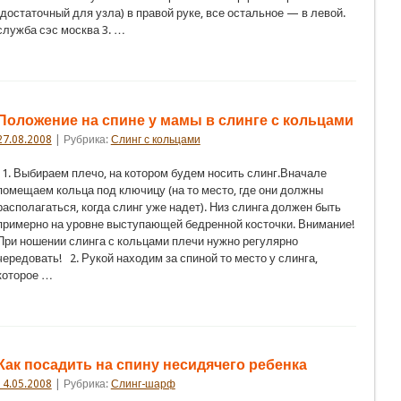
(достаточный для узла) в правой руке, все остальное — в левой.
служба сэс москва 3. …
Положение на спине у мамы в слинге с кольцами
27.08.2008
| Рубрика:
Слинг с кольцами
1. Выбираем плечо, на котором будем носить слинг.Вначале
помещаем кольца под ключицу (на то место, где они должны
располагаться, когда слинг уже надет). Низ слинга должен быть
примерно на уровне выступающей бедренной косточки. Внимание!
При ношении слинга с кольцами плечи нужно регулярно
чередовать! 2. Рукой находим за спиной то место у слинга,
которое …
Как посадить на спину несидячего ребенка
14.05.2008
| Рубрика:
Слинг-шарф