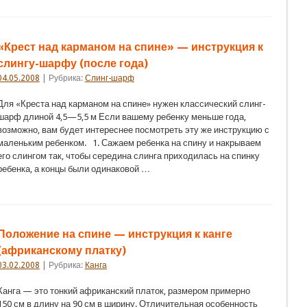
«Крест над карманом на спине» — инструкция к
слингу-шарфу (после года)
04.05.2008
| Рубрика:
Слинг-шарф
Для «Креста над карманом на спине» нужен классический слинг-
шарф длиной 4,5—5,5 м Если вашему ребенку меньше года,
возможно, вам будет интереснее посмотреть эту же инструкцию с
маленьким ребенком. 1. Сажаем ребенка на спину и накрываем
его слингом так, чтобы середина слинга приходилась на спинку
ребенка, а концы были одинаковой …
Положение на спине — инструкция к канге
(африканскому платку)
03.02.2008
| Рубрика:
Канга
Канга — это тонкий африканский платок, размером примерно
150 см в длину на 90 см в ширину. Отличительная особенность